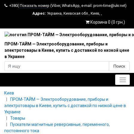
+380(
Показать номер
(Viber, WhatsApp, e-mail: prom-time@ukr.net)
Адрес:
Украина
,
Киевская обл.
,
Киев
,
,
Корзина 0 (0 грн.)
ПРОМ-ТАЙМ — Электрооборудование, приборы и
электротовары в Киеве, купить с доставкой по низкой цене
в Украине
Поиск
Главное меню
Киев
ПРОМ-ТАЙМ — Электрооборудование, приборы и
электротовары в Киеве, купить с доставкой по низкой цене в
Украине
Товары
Пускатели магнитные реверсивные, переменного,
постоянного тока