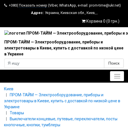
+380(
Показать номер
(Viber, WhatsApp, e-mail: prom-time@ukr.net)
Адрес:
Украина
,
Киевская обл.
,
Киев
,
,
Корзина 0 (0 грн.)
ПРОМ-ТАЙМ — Электрооборудование, приборы и
электротовары в Киеве, купить с доставкой по низкой цене
в Украине
Поиск
Главное меню
Киев
ПРОМ-ТАЙМ — Электрооборудование, приборы и
электротовары в Киеве, купить с доставкой по низкой цене в
Украине
Товары
Выключатели концевые, путевые, переключатели, посты
кнопочные, кнопки, тумблеры