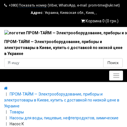
+380(
Показать номер
(Viber, WhatsApp, e-mail: prom-time@ukr.net)
Адрес:
Украина
,
Киевская обл.
,
Киев
,
,
Корзина 0 (0 грн.)
ПРОМ-ТАЙМ — Электрооборудование, приборы и
электротовары в Киеве, купить с доставкой по низкой цене
в Украине
Поиск
Главное меню
ПРОМ-ТАЙМ — Электрооборудование, приборы и
электротовары в Киеве, купить с доставкой по низкой цене в
Украине
Товары
Насосы для воды, пищевые, нефтепродуктов, химические
Насос К