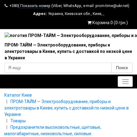
+380(
Показать номер
(Viber, WhatsApp, e-mail: prom-time@ukr.net)
Адрес:
Украина
,
Киевская обл.
,
Киев
,
,
Корзина 0 (0 грн.)
ПРОМ-ТАЙМ — Электрооборудование, приборы и
электротовары в Киеве, купить с доставкой по низкой цене
в Украине
Поиск
Главное меню
Каталог Киев
ПРОМ-ТАЙМ — Электрооборудование, приборы и
электротовары в Киеве, купить с доставкой по низкой цене в
Украине
Товары
Предохранители высоковольтные, щитовые,
малогабаритные, низковольтные, силовые