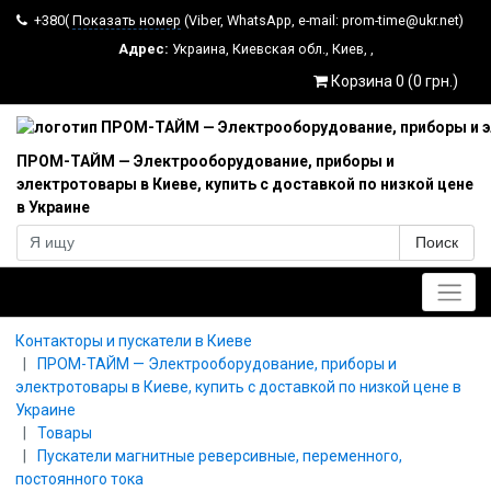
+380(
Показать номер
(Viber, WhatsApp, e-mail: prom-time@ukr.net)
Адрес:
Украина
,
Киевская обл.
,
Киев
,
,
Корзина 0 (0 грн.)
ПРОМ-ТАЙМ — Электрооборудование, приборы и
электротовары в Киеве, купить с доставкой по низкой цене
в Украине
Поиск
Главное меню
Контакторы и пускатели в Киеве
ПРОМ-ТАЙМ — Электрооборудование, приборы и
электротовары в Киеве, купить с доставкой по низкой цене в
Украине
Товары
Пускатели магнитные реверсивные, переменного,
постоянного тока