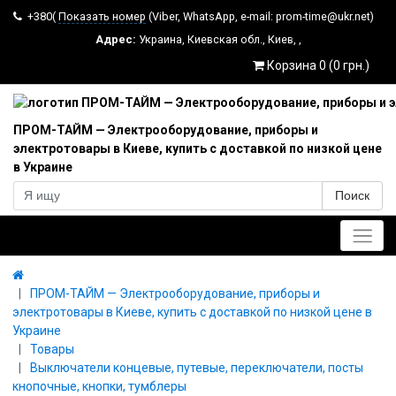
+380(
Показать номер
(Viber, WhatsApp, e-mail: prom-time@ukr.net)
Адрес:
Украина
,
Киевская обл.
,
Киев
,
,
Корзина 0 (0 грн.)
ПРОМ-ТАЙМ — Электрооборудование, приборы и
электротовары в Киеве, купить с доставкой по низкой цене
в Украине
Поиск
Главное меню
ПРОМ-ТАЙМ — Электрооборудование, приборы и
электротовары в Киеве, купить с доставкой по низкой цене в
Украине
Товары
Выключатели концевые, путевые, переключатели, посты
кнопочные, кнопки, тумблеры