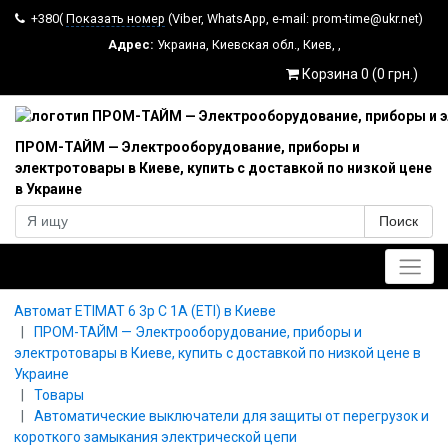
+380(
Показать номер
(Viber, WhatsApp, e-mail: prom-time@ukr.net)
Адрес:
Украина
,
Киевская обл.
,
Киев
,
,
Корзина 0 (0 грн.)
ПРОМ-ТАЙМ — Электрооборудование, приборы и
электротовары в Киеве, купить с доставкой по низкой цене
в Украине
Поиск
Главное меню
Автомат ETIMAT 6 3p С 1А (ETI) в Киеве
ПРОМ-ТАЙМ — Электрооборудование, приборы и
электротовары в Киеве, купить с доставкой по низкой цене в
Украине
Товары
Автоматические выключатели для защиты от перегрузок и
короткого замыкания электрической цепи