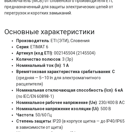
выключатель (MCB) от словенского производителя ETI, 
предназначенный для защиты электрических цепей от 
перегрузок и коротких замыканий.
Основные характеристики
Производитель
: ETI (ЭТИ), Словения
Серия
: ETIMAT 6
Артикул (код ETI)
: 002145504 (2145504)
Количество полюсов
: 3 (3p)
Номинальный ток (In)
:
1 А
Времятоковая характеристика срабатывания
:
C
(средняя — 5–10 In для электромагнитного
расцепителя)
Номинальная отключающая способность (Icn)
:
6 кА
(по IEC/EN 60898-1)
Номинальное рабочее напряжение (Ue)
: 230/400 В AC
Номинальное напряжение изоляции (Ui)
: 500 В
Частота
: 50/60 Гц
Степень защиты
: IP20 (в корпусе щитка — до IP40/IP65
в зависимости от щита)