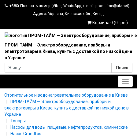
+380(
Показать номер
(Viber, WhatsApp, e-mail: prom-time@ukr.net)
Адрес:
Украина
,
Киевская обл.
,
Киев
,
,
Корзина 0 (0 грн.)
ПРОМ-ТАЙМ — Электрооборудование, приборы и
электротовары в Киеве, купить с доставкой по низкой цене
в Украине
Поиск
Главное меню
Отопительное и водонагревательное оборудование в Киеве
ПРОМ-ТАЙМ — Электрооборудование, приборы и
электротовары в Киеве, купить с доставкой по низкой цене в
Украине
Товары
Насосы для воды, пищевые, нефтепродуктов, химические
Насос Grundfos