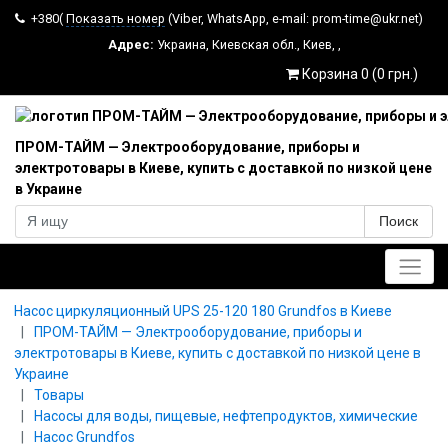
+380(
Показать номер
(Viber, WhatsApp, e-mail: prom-time@ukr.net)
Адрес:
Украина
,
Киевская обл.
,
Киев
,
,
Корзина 0 (0 грн.)
ПРОМ-ТАЙМ — Электрооборудование, приборы и
электротовары в Киеве, купить с доставкой по низкой цене
в Украине
Поиск
Главное меню
Насос циркуляционный UPS 25-120 180 Grundfos в Киеве
ПРОМ-ТАЙМ — Электрооборудование, приборы и
электротовары в Киеве, купить с доставкой по низкой цене в
Украине
Товары
Насосы для воды, пищевые, нефтепродуктов, химические
Насос Grundfos