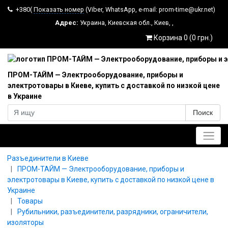
+380(
Показать номер
(Viber, WhatsApp, e-mail: prom-time@ukr.net)
Адрес:
Украина
,
Киевская обл.
,
Киев
,
,
Корзина 0 (0 грн.)
ПРОМ-ТАЙМ — Электрооборудование, приборы и
электротовары в Киеве, купить с доставкой по низкой цене
в Украине
Поиск
Главное меню
Разъединители в Киеве
ПРОМ-ТАЙМ — Электрооборудование, приборы и
электротовары в Киеве, купить с доставкой по низкой цене в
Украине
Товары
Рубильники, разъединители, разрядники, ограничители,
изоляторы