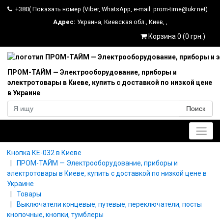
+380(
Показать номер
(Viber, WhatsApp, e-mail: prom-time@ukr.net)
Адрес:
Украина
,
Киевская обл.
,
Киев
,
,
Корзина 0 (0 грн.)
ПРОМ-ТАЙМ — Электрооборудование, приборы и
электротовары в Киеве, купить с доставкой по низкой цене
в Украине
Поиск
Главное меню
Кнопка КЕ-032 в Киеве
ПРОМ-ТАЙМ — Электрооборудование, приборы и
электротовары в Киеве, купить с доставкой по низкой цене в
Украине
Товары
Выключатели концевые, путевые, переключатели, посты
кнопочные, кнопки, тумблеры