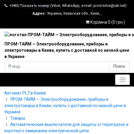
+380(
Показать номер
(Viber, WhatsApp, e-mail: prom-time@ukr.net)
Адрес:
Украина
,
Киевская обл.
,
Киев
,
,
Корзина 0 (0 грн.)
ПРОМ-ТАЙМ — Электрооборудование, приборы и
электротовары в Киеве, купить с доставкой по низкой цене
в Украине
Поиск
Главное меню
Автомат PL7 в Киеве
ПРОМ-ТАЙМ — Электрооборудование, приборы и
электротовары в Киеве, купить с доставкой по низкой цене в
Украине
Товары
Автоматические выключатели для защиты от перегрузок и
короткого замыкания электрической цепи