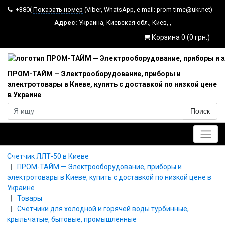
+380(
Показать номер
(Viber, WhatsApp, e-mail: prom-time@ukr.net)
Адрес:
Украина
,
Киевская обл.
,
Киев
,
,
Корзина 0 (0 грн.)
ПРОМ-ТАЙМ — Электрооборудование, приборы и
электротовары в Киеве, купить с доставкой по низкой цене
в Украине
Поиск
Главное меню
Счетчик ЛЛТ-50 в Киеве
ПРОМ-ТАЙМ — Электрооборудование, приборы и
электротовары в Киеве, купить с доставкой по низкой цене в
Украине
Товары
Счетчики для холодной и горячей воды турбинные,
крыльчатые, бытовые, промышленные