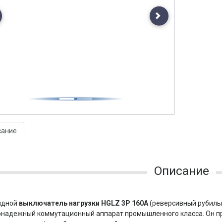
evious
Next
сание
Описание
идной
выключатель нагрузки HGLZ 3P 160А
(реверсивный рубильн
надежный коммутационный аппарат промышленного класса. Он пр