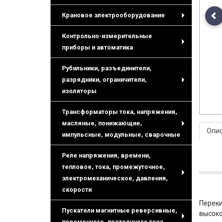
Крановое электрооборудование
Pr
+
Контрольно-измерительные
приборы и автоматика
+
Рубильники, разъединители,
разрядники, ограничители,
+
изоляторы
Трансформаторы тока, напряжения,
масляные, понижающие,
Опи
+
импульсные, модульные, сварочные
Реле напряжения, времени,
тепловое, тока, промежуточное,
электромеханическое, давления,
+
скорости
Перек
Пускатели магнитные реверсивные,
высоко
переменного, постоянного тока