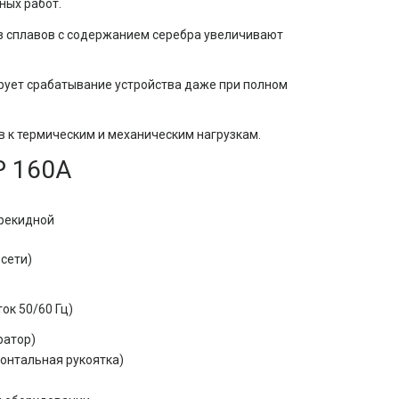
ных работ.
 сплавов с содержанием серебра увеличивают
рует срабатывание устройства даже при полном
 к термическим и механическим нагрузкам.
P 160А
рекидной
 сети)
ок 50/60 Гц)
ератор)
онтальная рукоятка)