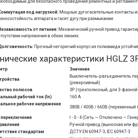
необходимый для безопасного проведения ремонтных и регламент
Коммутация под нагрузкой:
Мощные дугогасительные контакты из
износостойкость аппарата и гасят дугу при размыкании.
Независимость от питания:
Механический ручной привод гаранти
отсутствии напряжения в обеих линиях.
Долговечность:
Прочный негорючий корпус из полиамида устойчив
нические характеристики HGLZ 3
етр
Значение
Выключатель-разъединитель пе
стройства
(реверсивный)
ество полюсов
3P (трехполюсный, для 3-фазной
альный рабочий ток (
I
n
)
160 А
альное рабочее напряжение
380В / 400В / 660В (переменный т
 переключения
I - 0 - II (Сеть — Отключено — Ген
правления
Ручной привод (выносная или фр
етствие стандартам
ДСТУ EN 60947-3, IEC 60947-3