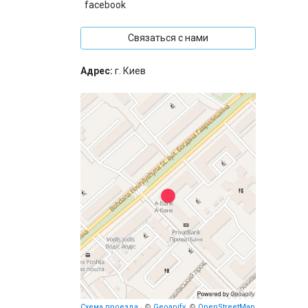
facebook
Связаться с нами
Адрес:
г. Киев
Схема проезда
· ©
Geoapify
, ©
OpenStreetMap