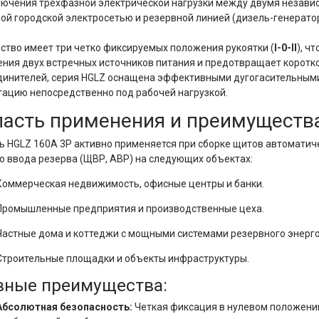
ючения трехфазной электрической нагрузки между двумя незави
ой городской электросетью и резервной линией (дизель-генерато
ство имеет три четко фиксируемых положения рукоятки (
I-0-II
), ч
ния двух встречных источников питания и предотвращает коротко
динителей, серия HGLZ оснащена эффективными дугогасительным
ацию непосредственно под рабочей нагрузкой.
асть применения и преимуществ
 HGLZ 160А 3P активно применяется при сборке щитов автоматич
о ввода резерва (ЩВР, АВР) на следующих объектах:
Коммерческая недвижимость, офисные центры и банки.
Промышленные предприятия и производственные цеха.
Частные дома и коттеджи с мощными системами резервного энерг
Строительные площадки и объекты инфраструктуры.
вные преимущества:
Абсолютная безопасность:
Четкая фиксация в нулевом положении