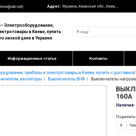
Адрес:
Украина
,
Киевская обл.
,
Киев
,
,
-time@ukr.net)
 Электрооборудование,
ектротовары в Киеве, купить
по низкой цене в Украине
Информационные статьи
Контакты
дование, приборы и электротовары в Киеве, купить с доставкой 
аничители, изоляторы
Выключатель ВНА
Выключатель нагрузк
ВЫКЛ
160А
Наличие:
Поделить
X
Tel