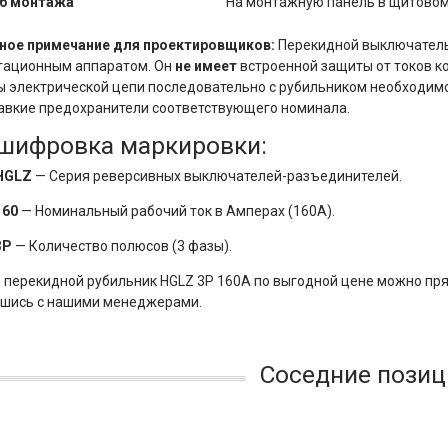
б монтажа
На монтажную панель в щитово
ное примечание для проектировщиков:
Перекидной выключатель
тационным аппаратом. Он
не имеет
встроенной защиты от токов ко
 электрической цепи последовательно с рубильником необходим
авкие предохранители соответствующего номинала.
шифровка маркировки:
HGLZ
— Серия реверсивных выключателей-разъединителей.
160
— Номинальный рабочий ток в Амперах (160А).
3P
— Количество полюсов (3 фазы).
 перекидной рубильник HGLZ 3P 160А по выгодной цене можно пря
вшись с нашими менеджерами.
Соседние позиц