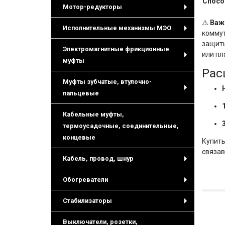
Спосо
Мотор-редукторы
+
⚠️
Важ
Исполнительные механизмы МЭО
комму
+
защиты
Электромагнитные фрикционные
или пл
муфты
+
Рас
Муфты зубчатые, втулочно-
пальцевые
+
Кабельные муфты,
термоусадочные, соединительные,
концевые
Купить
связа
Кабель, провод, шнур
+
Обогреватели
+
Стабилизаторы
+
Выключатели, розетки,