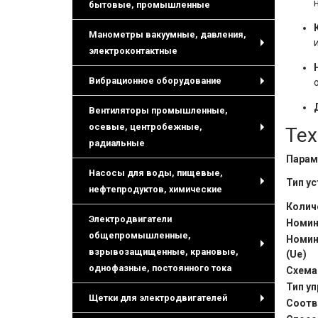
+
бытовые, промышленные
Манометры вакуумные, давления,
электроконтактные
+
Вибрационное оборудование
+
Вентиляторы промышленные,
осевые, центробежные,
Тех
+
радиальные
Парам
Насосы для воды, пищевые,
Тип у
нефтепродуктов, химические
+
Колич
Электродвигатели
Номин
общепромышленные,
Номин
взрывозащищенные, крановые,
(
U
e
)
+
однофазные, постоянного тока
Схема
Тип у
Щетки для электродвигателей
Соотв
+