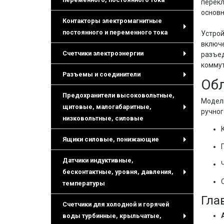
перекл
+
основн
Контакторы электромагнитные
постоянного и переменного тока
Устрой
+
включе
Счетчики электроэнергии
разъе
+
коммут
Разъемы и соединители
Обл
+
Предохранители высоковольтные,
Модель
щитовые, малогабаритные,
ручног
+
низковольтные, силовые
Ящики силовые, понижающие
+
Датчики индуктивные,
бесконтактные, уровня, давления,
+
температуры
Гла
Счетчики для холодной и горячей
воды турбинные, крыльчатые,