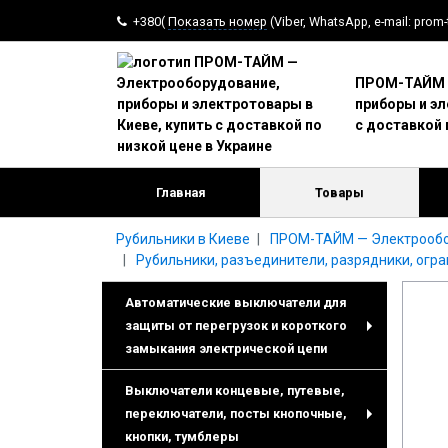
+380(
Показать номер
(Viber, WhatsApp, e-mail: prom
ПРОМ-ТАЙМ —
приборы и эл
с доставкой 
Главная
Товары
Рубильники в Киеве
ПРОМ-ТАЙМ — Электрообору
Рубильники, разъединители, разрядники, огр
Автоматические выключатели для
защиты от перегрузок и короткого
+
замыкания электрической цепи
Выключатели концевые, путевые,
переключатели, посты кнопочные,
+
кнопки, тумблеры