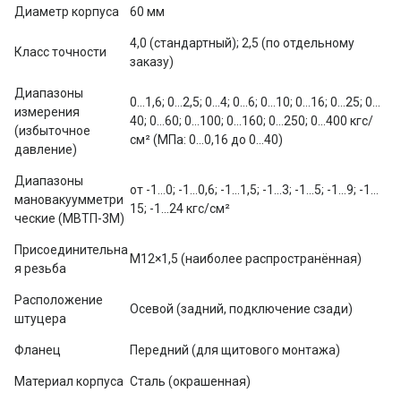
Диаметр корпуса
60 мм
4,0 (стандартный); 2,5 (по отдельному 
Класс точности
заказу)
Диапазоны 
0…1,6; 0…2,5; 0…4; 0…6; 0…10; 0…16; 0…25; 0…
измерения 
40; 0…60; 0…100; 0…160; 0…250; 0…400 кгс/
(избыточное 
см² (МПа: 0…0,16 до 0…40)
давление)
Диапазоны 
от -1…0; -1…0,6; -1…1,5; -1…3; -1…5; -1…9; -1…
мановакуумметри
15; -1…24 кгс/см²
ческие (МВТП-3М)
Присоединительна
М12×1,5 (наиболее распространённая)
я резьба
Расположение 
Осевой (задний, подключение сзади)
штуцера
Фланец
Передний (для щитового монтажа)
Материал корпуса
Сталь (окрашенная)