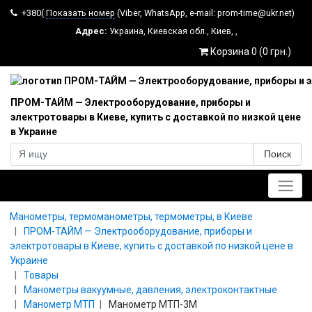
+380(
Показать номер
(Viber, WhatsApp, e-mail: prom-time@ukr.net)
Адрес:
Украина
,
Киевская обл.
,
Киев
,
,
Корзина 0 (0 грн.)
ПРОМ-ТАЙМ — Электрооборудование, приборы и
электротовары в Киеве, купить с доставкой по низкой цене
в Украине
Поиск
Главное меню
Манометры, термоманометры, термометры, в Киеве
ПРОМ-ТАЙМ — Электрооборудование, приборы и
электротовары в Киеве, купить с доставкой по низкой цене в
Украине
Товары
Манометры вакуумные, давления, электроконтактные
Манометр МТП
Манометр МТП-3М