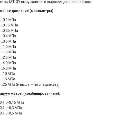
тры МТ-3У выпускаются в широком диапазоне шкал:
очное давление (манометры):
0…0,1 МПа
0…0,16 МПа
0…0,25 МПа
0…0,4 МПа
0…0,6 МПа
0…1,0 МПа
0…1,6 МПа
0…2,5 МПа
0…4,0 МПа
0…6,0 МПа
0…10 МПа
0…16 МПа
0…25 МПа (и выше — по спецзаказу)
акуумметры (комбинированные):
-0,1…+0,15 МПа
-0,1…+0,3 МПа
-0,1…+0,5 МПа