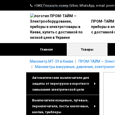
+380(
Показать номер
(Viber, WhatsApp, e-mail: prom
ПРОМ-ТАЙМ —
приборы и эл
с доставкой 
Главная
Товары
Манометр МТ-3У в Киеве
ПРОМ-ТАЙМ — Электро
Манометры вакуумные, давления, электрокон
Автоматические выключатели для
защиты от перегрузок и короткого
+
замыкания электрической цепи
Выключатели концевые, путевые,
переключатели, посты кнопочные,
+
кнопки, тумблеры