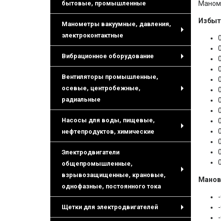
+
бытовые, промышленные
Маноме
Избыт
Манометры вакуумные, давления,
электроконтактные
+
Вибрационное оборудование
+
Вентиляторы промышленные,
осевые, центробежные,
+
радиальные
Насосы для воды, пищевые,
нефтепродуктов, химические
+
Электродвигатели
общепромышленные,
взрывозащищенные, крановые,
+
Манов
однофазные, постоянного тока
Щетки для электродвигателей
+