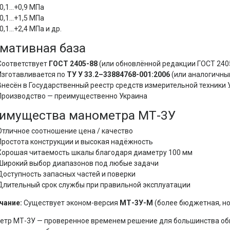
-0,1…+0,9 МПа
-0,1…+1,5 МПа
-0,1…+2,4 МПа и др.
мативная база
Соответствует
ГОСТ 2405-88
(или обновлённой редакции ГОСТ 240
Изготавливается по
ТУ У 33.2–33884768-001:2006
(или аналогичны
Внесён в Государственный реестр средств измерительной техники
Производство — преимущественно Украина
имущества манометра МТ-3У
Отличное соотношение цена / качество
Простота конструкции и высокая надёжность
Хорошая читаемость шкалы благодаря диаметру 100 мм
Широкий выбор диапазонов под любые задачи
Доступность запасных частей и поверки
Длительный срок службы при правильной эксплуатации
чание:
 Существует эконом-версия 
МТ-3У-М
 (более бюджетная, н
тр МТ-3У — проверенное временем решение для большинства общ