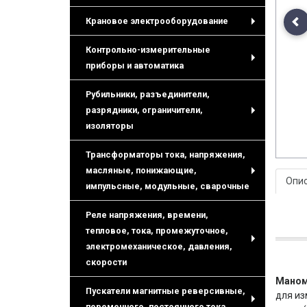
Крановое электрооборудование
Pr
+
Контрольно-измерительные
приборы и автоматика
+
Рубильники, разъединители,
разрядники, ограничители,
+
изоляторы
Трансформаторы тока, напряжения,
масляные, понижающие,
Опи
+
импульсные, модульные, сварочные
Реле напряжения, времени,
тепловое, тока, промежуточное,
электромеханическое, давления,
+
скорости
Маном
Пускатели магнитные реверсивные,
для и
переменного, постоянного тока