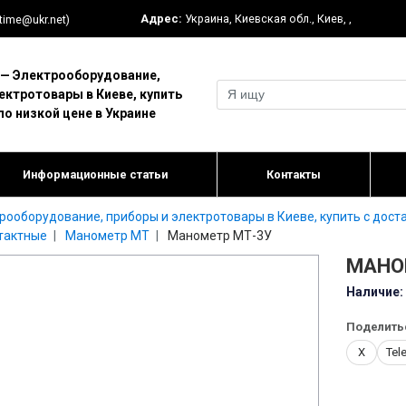
Адрес:
Украина
,
Киевская обл.
,
Киев
,
,
-time@ukr.net)
 Электрооборудование,
ектротовары в Киеве, купить
по низкой цене в Украине
Информационные статьи
Контакты
оборудование, приборы и электротовары в Киеве, купить с доста
тактные
Манометр МТ
Манометр МТ-3У
МАНО
Наличие:
Поделить
X
Tel