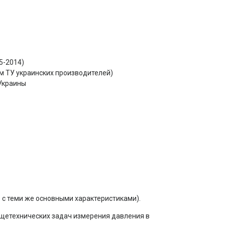
5-2014)
м ТУ украинских производителей)
 Украины
о с теми же основными характеристиками).
етехнических задач измерения давления в 