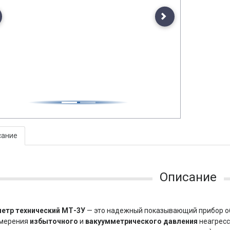
evious
Next
сание
Описание
етр технический МТ-3У
— это надежный показывающий прибор о
змерения
избыточного
и
вакуумметрического давления
неагресс