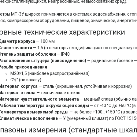
(некристаллизующихся, неагрессивных, невысоковязких сред).
тры МТ-3У широко применяются в системах водоснабжения, отопле
ях, компрессорном оборудовании, пищевой, химической, энергети
овные технические характеристики
Диаметр корпуса
— 100 мм
Класс точности
— 1,5 (в некоторых модификациях по спецзаказу в
Степень защиты оболочки
— IP40
Расположение штуцера (присоединения)
— радиальное (осевое —
Резьба присоединения
—
М20×1,5 (наиболее распространённая)
G½" (по заказу)
Материал корпуса
— сталь (окрашенная, устойчивая к коррозии)
Материал стекла
— техническое стекло
Материал чувствительного элемента
— медный сплав (обычно ла
Рабочая температура окружающей среды
— от -40 °C до +60 °C (
Температура измеряемой среды
— не более +100…+150 °C (в зав
Климатическое исполнение
— У (умеренный климат) по ГОСТ 1515
пазоны измерения (стандартные шка