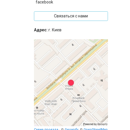
facebook
Связаться с нами
Адрес:
г. Киев
Схема проезда
· ©
Geoapify
, ©
OpenStreetMap