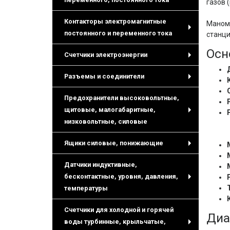
газов 
+
Контакторы электромагнитные
Маноме
постоянного и переменного тока
станци
+
Осн
Счетчики электроэнергии
+
Разъемы и соединители
+
Предохранители высоковольтные,
щитовые, малогабаритные,
+
низковольтные, силовые
Ящики силовые, понижающие
+
Датчики индуктивные,
бесконтактные, уровня, давления,
+
температуры
Счетчики для холодной и горячей
Диа
воды турбинные, крыльчатые,