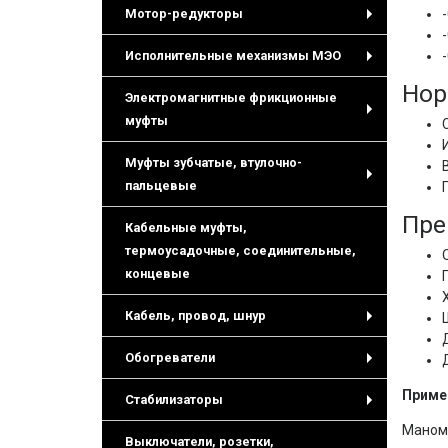
Мотор-редукторы
+
Исполнительные механизмы МЭО
+
Нор
Электромагнитные фрикционные
муфты
+
Муфты зубчатые, втулочно-
пальцевые
+
Пре
Кабельные муфты,
термоусадочные, соединительные,
концевые
Кабель, провод, шнур
+
Обогреватели
+
Приме
Стабилизаторы
+
Маноме
Выключатели, розетки,