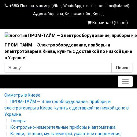
+380(
Показать номер
(Viber, WhatsApp, e-mail: prom-time@ukr.net)
Адрес:
Украина
,
Киевская обл.
,
Киев
,
,
Корзина 0 (0 грн.)
ПРОМ-ТАЙМ — Электрооборудование, приборы и
электротовары в Киеве, купить с доставкой по низкой цене
в Украине
Поиск
Главное меню
Омметры в Киеве
ПРОМ-ТАЙМ — Электрооборудование, приборы и
электротовары в Киеве, купить с доставкой по низкой цене в
Украине
Товары
Контрольно-измерительные приборы и автоматика
Клещи, тестеры, мультиметры, указатели напряжения,