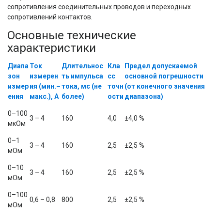
сопротивления соединительных проводов и переходных 
сопротивлений контактов.
Основные технические
характеристики
Диапа
Ток
Длительнос
Кла
Предел допускаемой
зон
измерен
ть импульса
сс
основной погрешности
измер
ия (мин.–
тока, мс (не
точн
(от конечного значения
ения
макс.), А
более)
ости
диапазона)
0–100 
3 – 4
160
4,0
±4,0 %
мкОм
0–1 
3 – 4
160
2,5
±2,5 %
мОм
0–10 
3 – 4
160
2,5
±2,5 %
мОм
0–100 
0,6 – 0,8
800
2,5
±2,5 %
мОм