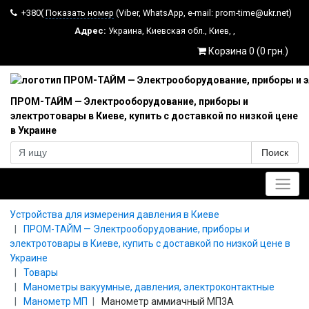
+380(
Показать номер
(Viber, WhatsApp, e-mail: prom-time@ukr.net)
Адрес:
Украина
,
Киевская обл.
,
Киев
,
,
Корзина 0 (0 грн.)
ПРОМ-ТАЙМ — Электрооборудование, приборы и
электротовары в Киеве, купить с доставкой по низкой цене
в Украине
Поиск
Главное меню
Устройства для измерения давления в Киеве
ПРОМ-ТАЙМ — Электрооборудование, приборы и
электротовары в Киеве, купить с доставкой по низкой цене в
Украине
Товары
Манометры вакуумные, давления, электроконтактные
Манометр МП
Манометр аммиачный МП3А