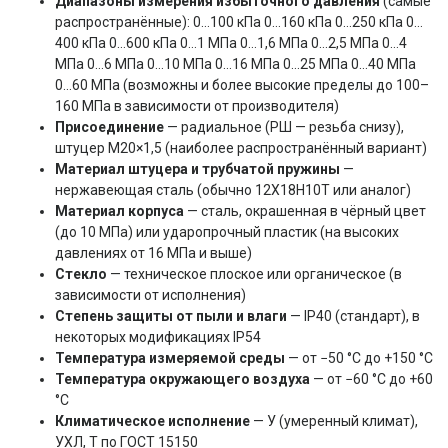
Диапазоны измерения избыточного давления
(самые
распространённые): 0…100 кПа 0…160 кПа 0…250 кПа 0…
400 кПа 0…600 кПа 0…1 МПа 0…1,6 МПа 0…2,5 МПа 0…4
МПа 0…6 МПа 0…10 МПа 0…16 МПа 0…25 МПа 0…40 МПа
0…60 МПа (возможны и более высокие пределы до 100–
160 МПа в зависимости от производителя)
Присоединение
— радиальное (РШ — резьба снизу),
штуцер М20×1,5 (наиболее распространённый вариант)
Материал штуцера и трубчатой пружины
—
нержавеющая сталь (обычно 12Х18Н10Т или аналог)
Материал корпуса
— сталь, окрашенная в чёрный цвет
(до 10 МПа) или ударопрочный пластик (на высоких
давлениях от 16 МПа и выше)
Стекло
— техническое плоское или органическое (в
зависимости от исполнения)
Степень защиты от пыли и влаги
— IP40 (стандарт), в
некоторых модификациях IP54
Температура измеряемой среды
— от −50 °C до +150 °C
Температура окружающего воздуха
— от −60 °C до +60
°C
Климатическое исполнение
— У (умеренный климат),
УХЛ, Т по ГОСТ 15150