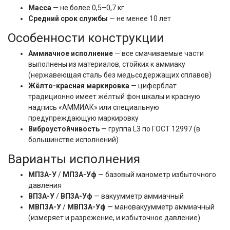
Масса
— не более 0,5–0,7 кг
Средний срок службы
— не менее 10 лет
Особенности конструкции
Аммиачное исполнение
— все смачиваемые части
выполнены из материалов, стойких к аммиаку
(нержавеющая сталь без медьсодержащих сплавов)
Жёлто-красная маркировка
— циферблат
традиционно имеет жёлтый фон шкалы и красную
надпись «АММИАК» или специальную
предупреждающую маркировку
Виброустойчивость
— группа L3 по ГОСТ 12997 (в
большинстве исполнений)
Варианты исполнения
МП3А-У
/
МП3А-Уф
— базовый манометр избыточного
давления
ВП3А-У
/
ВП3А-Уф
— вакуумметр аммиачный
МВП3А-У
/
МВП3А-Уф
— мановакуумметр аммиачный
(измеряет и разрежение, и избыточное давление)