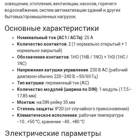
освещения, отопления, вентиляции, насосов, горячего 
водоснабжения, систем автоматизации зданий и других 
бытовых/промышленных нагрузок.
Основные характеристики
Номинальный ток (AC1 / AC7a)
: 25 А
Количество контактов
: 2 (1 нормально открытый + 1
нормально закрытый)
Обозначение контактов
: 1НО (1НВ / 1NO) + 1НЗ (1НC /
1NC)
Напряжение катушки управления
: 230 В AC (рабочий
диапазон обычно 220–240 В ~50/60 Гц)
Тип катушки
: переменный ток (AC)
Количество модулей (ширина по DIN)
: 1 модуль (17,5–
17,85 мм)
Монтаж
: на DIN-рейку 35 мм
Степень защиты
: IP20 (от случайного прикосновения)
Климатическое исполнение
: рабочая температура
−10…+50 °C, хранение −40…+80 °C
Электрические параметры