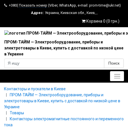
+380(
Показать номер
(Viber, WhatsApp, e-mail: prom-time@ukr.net)
Адрес:
Украина
,
Киевская обл.
,
Киев
,
,
Корзина 0 (0 грн.)
ПРОМ-ТАЙМ — Электрооборудование, приборы и
электротовары в Киеве, купить с доставкой по низкой цене
в Украине
Поиск
Главное меню
Контакторы и пускатели в Киеве
ПРОМ-ТАЙМ — Электрооборудование, приборы и
электротовары в Киеве, купить с доставкой по низкой цене в
Украине
Товары
Контакторы электромагнитные постоянного и переменного
тока