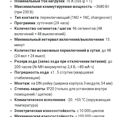
Номинальный ток нагрузки
: 16 А (cos φ = 1)
Максимальная коммутируемая мощность
: ~3680 Вт
(при 230 В)
Тип контакта
: переключающий (1NO + 1NC, changeover)
Программа
: суточная (24 часа)
Количество сегментов / шагов
: 96 сегментов (48
включений + 48 выключений)
Минимальный интервал включения/выключения
: 15
минут
Количество возможных переключений в сутки
: до 48
(24 вкл + 24 выкл)
Резерв хода (запас хода при отключении питания)
: до
200 часов (Ni-MH аккумулятор 2,4 В, ~80 мА·ч)
Погрешность хода
: ±1…5 с/сутки (кварцевая
стабилизация)
Монтаж
: на DIN-рейку (ширина корпуса 3 модуля, 54 мм)
Степень защиты
: IP20 (только для установки внутри
помещений / щитков)
Климатическое исполнение
: -20…+55 °C (окружающая
температура)
Электрическая износостойкость
: ≥ 10 000 циклов
Механическая износостойкость
: ≥ 100 000 циклов