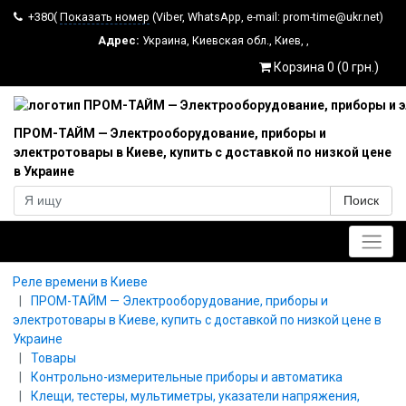
+380(
Показать номер
(Viber, WhatsApp, e-mail: prom-time@ukr.net)
Адрес:
Украина
,
Киевская обл.
,
Киев
,
,
Корзина 0 (0 грн.)
ПРОМ-ТАЙМ — Электрооборудование, приборы и
электротовары в Киеве, купить с доставкой по низкой цене
в Украине
Поиск
Главное меню
Реле времени в Киеве
ПРОМ-ТАЙМ — Электрооборудование, приборы и
электротовары в Киеве, купить с доставкой по низкой цене в
Украине
Товары
Контрольно-измерительные приборы и автоматика
Клещи, тестеры, мультиметры, указатели напряжения,