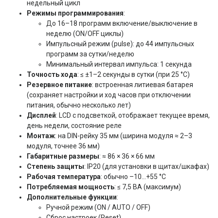
недельный цикл
Режимы программирования
:
До 16–18 программ включение/выключение в
неделю (ON/OFF циклы)
Импульсный режим (pulse): до 44 импульсных
программ за сутки/неделю
Минимальный интервал импульса: 1 секунда
Точность хода
: ≤ ±1–2 секунды в сутки (при 25 °C)
Резервное питание
: встроенная литиевая батарея
(сохраняет настройки и ход часов при отключении
питания, обычно несколько лет)
Дисплей
: LCD с подсветкой, отображает текущее время,
день недели, состояние реле
Монтаж
: на DIN-рейку 35 мм (ширина модуля ≈ 2–3
модуля, точнее 36 мм)
Габаритные размеры
: ≈ 86 × 36 × 66 мм
Степень защиты
: IP20 (для установки в щитах/шкафах)
Рабочая температура
: обычно –10…+55 °C
Потребляемая мощность
: ≤ 7,5 ВА (максимум)
Дополнительные функции
:
Ручной режим (ON / AUTO / OFF)
Сброс настроек (Reset)