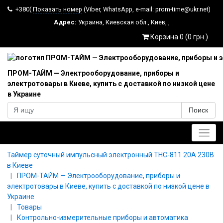
+380(
Показать номер
(Viber, WhatsApp, e-mail: prom-time@ukr.net)
Адрес:
Украина
,
Киевская обл.
,
Киев
,
,
Корзина 0 (0 грн.)
ПРОМ-ТАЙМ — Электрооборудование, приборы и
электротовары в Киеве, купить с доставкой по низкой цене
в Украине
Поиск
Главное меню
Таймер суточный импульсный электронный THC-811 20А 230В
в Киеве
ПРОМ-ТАЙМ — Электрооборудование, приборы и
электротовары в Киеве, купить с доставкой по низкой цене в
Украине
Товары
Контрольно-измерительные приборы и автоматика