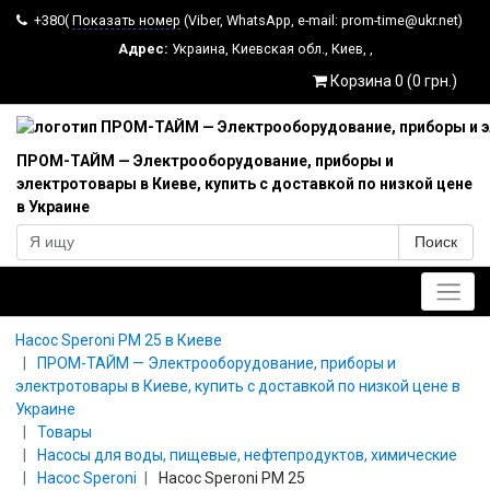
+380(
Показать номер
(Viber, WhatsApp, e-mail: prom-time@ukr.net)
Адрес:
Украина
,
Киевская обл.
,
Киев
,
,
Корзина 0 (0 грн.)
ПРОМ-ТАЙМ — Электрооборудование, приборы и
электротовары в Киеве, купить с доставкой по низкой цене
в Украине
Поиск
Главное меню
Насос Speroni PM 25 в Киеве
ПРОМ-ТАЙМ — Электрооборудование, приборы и
электротовары в Киеве, купить с доставкой по низкой цене в
Украине
Товары
Насосы для воды, пищевые, нефтепродуктов, химические
Насос Speroni
Насос Speroni PM 25