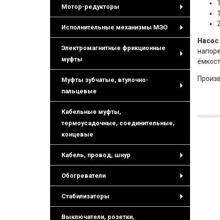
Мотор-редукторы
+
Исполнительные механизмы МЭО
+
Насос 
Электромагнитные фрикционные
напоре
муфты
ёмкост
+
Произв
Муфты зубчатые, втулочно-
пальцевые
+
Кабельные муфты,
термоусадочные, соединительные,
концевые
Кабель, провод, шнур
+
Обогреватели
+
Стабилизаторы
+
Выключатели, розетки,