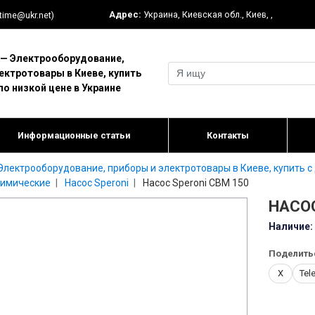
Адрес:
Украина
,
Киевская обл.
,
Киев
,
,
-time@ukr.net)
 Электрооборудование,
ектротовары в Киеве, купить
по низкой цене в Украине
Информационные статьи
Контакты
ектрооборудование, приборы и электротовары в Киеве, купить с 
химические
Насос Speroni
Насос Speroni CBM 150
НАСОС
Наличие:
Поделить
X
Tel