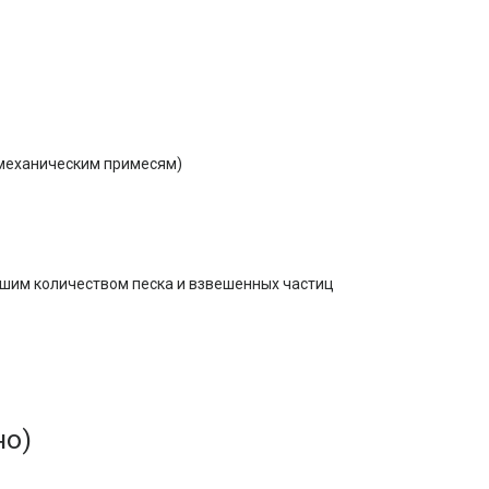
 механическим примесям)
ьшим количеством песка и взвешенных частиц
но)