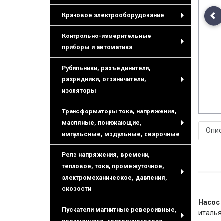
Крановое электрооборудование
Pr
+
Контрольно-измерительные
приборы и автоматика
+
Рубильники, разъединители,
разрядники, ограничители,
+
изоляторы
Трансформаторы тока, напряжения,
масляные, понижающие,
Опи
+
импульсные, модульные, сварочные
Реле напряжения, времени,
тепловое, тока, промежуточное,
электромеханическое, давления,
+
скорости
Насос 
Пускатели магнитные реверсивные,
италья
переменного, постоянного тока