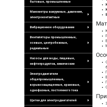
+
бытовые, промышленные
Манометры вакуумные, давления,
электроконтактные
+
Мат
Вибрационное оборудование
+
Вентиляторы промышленные,
осевые, центробежные,
+
радиальные
Осо
Насосы для воды, пищевые,
нефтепродуктов, химические
+
Электродвигатели
общепромышленные,
взрывозащищенные, крановые,
+
однофазные, постоянного тока
При
Щетки для электродвигателей
+