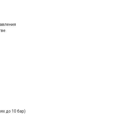
давления
тве
ях до 10 бар)