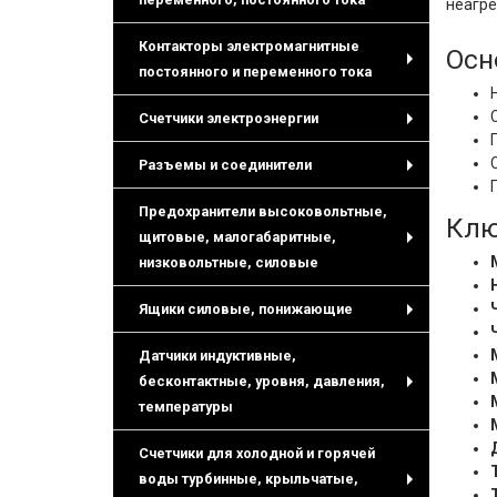
неагре
+
Контакторы электромагнитные
Осн
постоянного и переменного тока
+
Счетчики электроэнергии
+
Разъемы и соединители
+
Предохранители высоковольтные,
Клю
щитовые, малогабаритные,
+
низковольтные, силовые
Ящики силовые, понижающие
+
Датчики индуктивные,
бесконтактные, уровня, давления,
+
температуры
Счетчики для холодной и горячей
воды турбинные, крыльчатые,