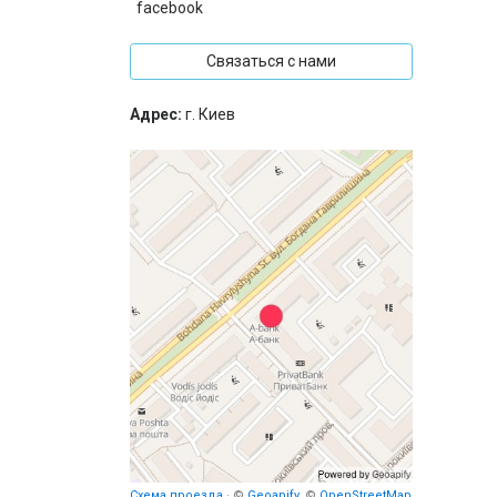
facebook
Связаться с нами
Адрес:
г. Киев
Схема проезда
· ©
Geoapify
, ©
OpenStreetMap