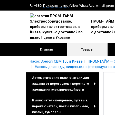
+380(
Показать номер
(Viber, WhatsApp, e-mail: prom
ПРОМ-ТАЙМ —
приборы и эл
с доставкой 
Главная
Товары
Насос Speroni CBM 150 в Киеве
ПРОМ-ТАЙМ — Эл
Насосы для воды, пищевые, нефтепродуктов, 
Автоматические выключатели для
защиты от перегрузок и короткого
+
замыкания электрической цепи
Выключатели концевые, путевые,
переключатели, посты кнопочные,
+
кнопки, тумблеры