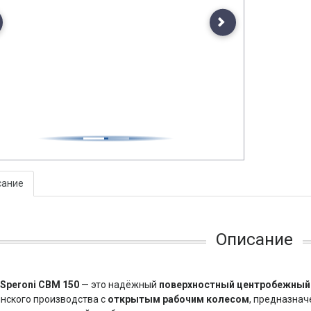
evious
Next
сание
Описание
Speroni CBM 150
— это надёжный
поверхностный центробежный
нского производства с
открытым рабочим колесом
, предназнач