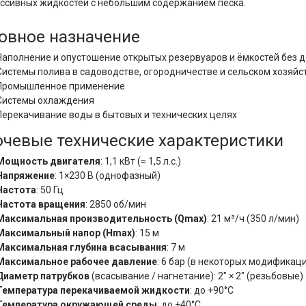
ссивных жидкостей с небольшим содержанием песка.
овное назначение
Наполнение и опустошение открытых резервуаров и ёмкостей без 
Системы полива в садоводстве, огородничестве и сельском хозяйс
Промышленное применение
Системы охлаждения
Перекачивание воды в бытовых и технических целях
чевые технические характеристики
Мощность двигателя
: 1,1 кВт (≈ 1,5 л.с.)
Напряжение
: 1×230 В (однофазный)
Частота
: 50 Гц
Частота вращения
: 2850 об/мин
Максимальная производительность (Qmax)
: 21 м³/ч (350 л/мин)
Максимальный напор (Hmax)
: 15 м
Максимальная глубина всасывания
: 7 м
Максимальное рабочее давление
: 6 бар (в некоторых модификаци
Диаметр патрубков
(всасывание / нагнетание): 2" × 2" (резьбовые)
Температура перекачиваемой жидкости
: до +90°C
Температура окружающей среды
: до +40°C