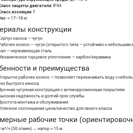
Класс защиты двигателя
: IP44
Класс изоляции
: F
Вес
: ≈ 17–18 кг
ериалы конструкции
Корпус насоса — чугун
Рабочее колесо — чугун (открытого типа — устойчиво к небольшим
Вал — нержавеющая сталь
Механическое торцевое уплотнение — карбон/керамика
бенности и преимущества
Открытое рабочее колесо — позволяет перекачивать воду с небол
без быстрого износа
Прочная чугунная конструкция с антикоррозионным покрытием
Высокая надёжность и долгий срок службы
Простота монтажа и обслуживания
Отличное соотношение цена/качество для своего класса
мерные рабочие точки (ориентировоч
3 м³/ч (50 л/мин) → напор ≈ 15 м