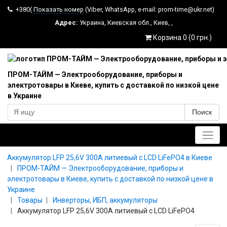
+380(
Показать номер
(Viber, WhatsApp, e-mail: prom-time@ukr.net)
Адрес:
Украина
,
Киевская обл.
,
Киев
,
,
Корзина 0 (0 грн.)
ПРОМ-ТАЙМ — Электрооборудование, приборы и
электротовары в Киеве, купить с доставкой по низкой цене
в Украине
Поиск
Главное меню
Аккумулятор LFP 25,6V 300A литиевый с LCD LiFePO4 в Киеве
ПРОМ-ТАЙМ — Электрооборудование, приборы и
электротовары в Киеве, купить с доставкой по низкой цене в
Украине
Товары
Инверторы, ИБП, аккумуляторы
Аккумулятор LFP 25,6V 300A литиевый с LCD LiFePO4