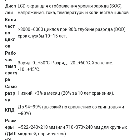
Дисп
LCD-экран для отображения уровня заряда (SOC), 
лей
напряжения, тока, температуры и количества циклов.
Коли
чест
>3000–6000 циклов при 80% глубине разряда (DOD), 
во 
срок службы 10–15 лет.
цикл
ов
Рабо
чая 
Заряд: 0...+50°C; Разряд: -20...+60°C. Хранение: 
темп
-10...+45°C.
ерату
ра
Само
разр
Низкий, <3% в месяц (20% за 10 лет хранения).
яд
До 94–99% (высокий по сравнению со свинцовыми 
КПД
~80%).
Разм
еры 
~522×240×218 мм (или 710×370×240 мм для крупных 
(Д×Ш
моделей; варьируется).