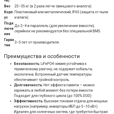
×В)
Вес
25–35 кг (в 2 раза легче свинцового аналога).
Корп
Пластиковый или металлический, IP65 (защита от пыли 
ус
и влаги).
Подк
До 2–4 в параллель (для увеличения ёмкости), 
люче
серийное не рекомендуется без специальной BMS.
ние
Гаран
3–5 лет от производителя.
тия
Преимущества и особенности
Безопасность
: LiFePO4-химия устойчива к
термическому разгону, не содержит кобальта,
экологична. Встроенный датчик температуры
обеспечивает тройной контроль.
Долговечность
: Нет эффекта памяти — можно
заряжать в любой момент без потери ёмкости.
Подходит для глубокого цикла (до 100% DOD).
Эффективность
: Высокая токовая отдача для мощных
нагрузок (например, инверторы ИБП до 5–10 кВт).
Идеален для солнечных систем, где требуется быстрая