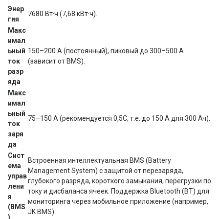
Энер
7680 Вт·ч (7,68 кВт·ч).
гия
Макс
имал
ьный 
150–200 А (постоянный), пиковый до 300–500 А 
ток 
(зависит от BMS).
разр
яда
Макс
имал
ьный 
75–150 А (рекомендуется 0,5C, т.е. до 150 А для 300 Ач).
ток 
заря
да
Сист
Встроенная интеллектуальная BMS (Battery 
ема 
Management System) с защитой от перезаряда, 
управ
глубокого разряда, короткого замыкания, перегрузки по 
лени
току и дисбаланса ячеек. Поддержка Bluetooth (BT) для 
я 
мониторинга через мобильное приложение (например, 
(BMS
JK BMS).
)