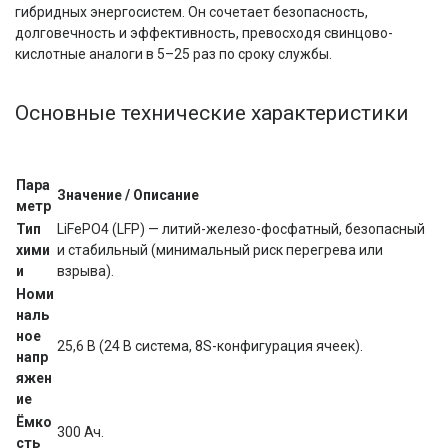
гибридных энергосистем. Он сочетает безопасность, 
долговечность и эффективность, превосходя свинцово-
кислотные аналоги в 5–25 раз по сроку службы.
Основные технические характеристики
Пара
Значение / Описание
метр
Тип 
LiFePO4 (LFP) — литий-железо-фосфатный, безопасный 
хими
и стабильный (минимальный риск перегрева или 
и
взрыва).
Номи
наль
ное 
25,6 В (24 В система, 8S-конфигурация ячеек).
напр
яжен
ие
Ёмко
300 Ач.
сть