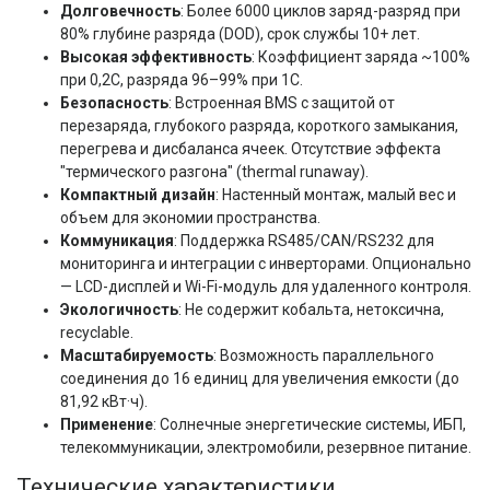
Долговечность
: Более 6000 циклов заряд-разряд при
80% глубине разряда (DOD), срок службы 10+ лет.
Высокая эффективность
: Коэффициент заряда ~100%
при 0,2C, разряда 96–99% при 1C.
Безопасность
: Встроенная BMS с защитой от
перезаряда, глубокого разряда, короткого замыкания,
перегрева и дисбаланса ячеек. Отсутствие эффекта
"термического разгона" (thermal runaway).
Компактный дизайн
: Настенный монтаж, малый вес и
объем для экономии пространства.
Коммуникация
: Поддержка RS485/CAN/RS232 для
мониторинга и интеграции с инверторами. Опционально
— LCD-дисплей и Wi-Fi-модуль для удаленного контроля.
Экологичность
: Не содержит кобальта, нетоксична,
recyclable.
Масштабируемость
: Возможность параллельного
соединения до 16 единиц для увеличения емкости (до
81,92 кВт·ч).
Применение
: Солнечные энергетические системы, ИБП,
телекоммуникации, электромобили, резервное питание.
Технические характеристики