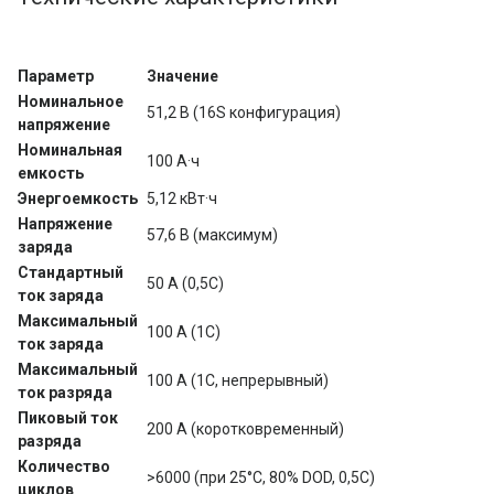
Параметр
Значение
Номинальное 
51,2 В (16S конфигурация)
напряжение
Номинальная 
100 А·ч
емкость
Энергоемкость
5,12 кВт·ч
Напряжение 
57,6 В (максимум)
заряда
Стандартный 
50 А (0,5C)
ток заряда
Максимальный 
100 А (1C)
ток заряда
Максимальный 
100 А (1C, непрерывный)
ток разряда
Пиковый ток 
200 А (коротковременный)
разряда
Количество 
>6000 (при 25°C, 80% DOD, 0,5C)
циклов