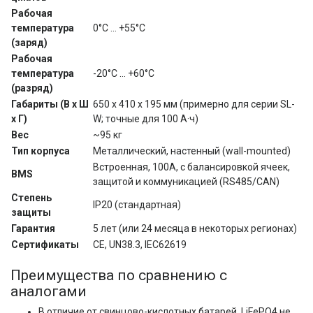
Рабочая 
температура 
0°C ... +55°C
(заряд)
Рабочая 
температура 
-20°C ... +60°C
(разряд)
Габариты (В x Ш 
650 x 410 x 195 мм (примерно для серии SL-
x Г)
W; точные для 100 А·ч)
Вес
~95 кг
Тип корпуса
Металлический, настенный (wall-mounted)
Встроенная, 100A, с балансировкой ячеек, 
BMS
защитой и коммуникацией (RS485/CAN)
Степень 
IP20 (стандартная)
защиты
Гарантия
5 лет (или 24 месяца в некоторых регионах)
Сертификаты
CE, UN38.3, IEC62619
Преимущества по сравнению с
аналогами
В отличие от свинцово-кислотных батарей, LiFePO4 не