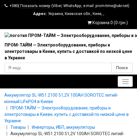
+380(
Показать номер
(Viber, WhatsApp, e-mail: prom-time@ukr.net)
Адрес:
Украина
,
Киевская обл.
,
Киев
,
,
Корзина 0 (0 грн.)
ПРОМ-ТАЙМ — Электрооборудование, приборы и
электротовары в Киеве, купить с доставкой по низкой цене
в Украине
Поиск
Главное меню
Аккумулятор SL-W51.2100 51,2V 100AH SOROTEC литий-
ионный LiFePO4 в Киеве
ПРОМ-ТАЙМ — Электрооборудование, приборы и
электротовары в Киеве, купить с доставкой по низкой цене в
Украине
Товары
Инверторы, ИБП, аккумуляторы
Аккумулятор SL-W51.2100 51,2V 100AH SOROTEC литий-