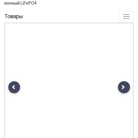
ионный LiFePO4
Товары
Previous
Next