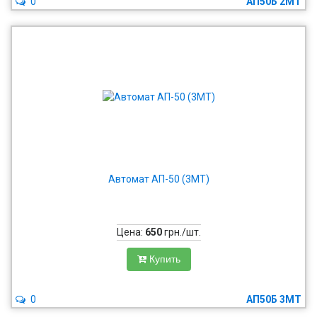
0
АП50Б 2МТ
Автомат АП-50 (3МТ)
Цена:
650
грн./шт.
Купить
0
АП50Б 3МТ