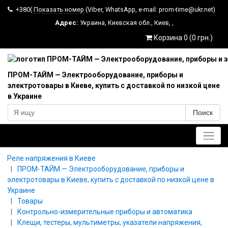
+380(
Показать номер
(Viber, WhatsApp, e-mail: prom-time@ukr.net)
Адрес:
Украина
,
Киевская обл.
,
Киев
,
,
Корзина 0 (0 грн.)
ПРОМ-ТАЙМ — Электрооборудование, приборы и
электротовары в Киеве, купить с доставкой по низкой цене
в Украине
Поиск
Главное меню
Реле напряжения в Киеве
ПРОМ-ТАЙМ — Электрооборудование, приборы и
электротовары в Киеве, купить с доставкой по низкой цене в
Украине
Товары
Контрольно-измерительные приборы и автоматика
Клещи, тестеры, мультиметры, указатели напряжения,