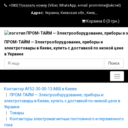
+380(
Показать номер
(Viber, WhatsApp, e-mail: prom-time@ukr.net)
Адрес:
Украина
,
Киевская обл.
,
Киев
,
,
Корзина 0 (0 грн.)
ПРОМ-ТАЙМ — Электрооборудование, приборы и
электротовары в Киеве, купить с доставкой по низкой цене
в Украине
Поиск
Главное меню
Контактор AF52-30-00-13 ABB в Киеве
ПРОМ-ТАЙМ — Электрооборудование, приборы и
электротовары в Киеве, купить с доставкой по низкой цене в
Украине
Товары
Контакторы электромагнитные постоянного и переменного
тока