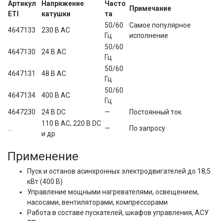
Артикул
Напряжение
Часто
Примечание
ETI
катушки
та
50/60 
Самое популярное 
4647133
230 В AC
Гц
исполнение
50/60 
4647130
24 В AC
Гц
50/60 
4647131
48 В AC
Гц
50/60 
4647134
400 В AC
Гц
4647230
24 В DC
—
Постоянный ток
110 В AC, 220 В DC 
…
—
По запросу
и др.
Применение
Пуск и останов асинхронных электродвигателей до 18,5
кВт (400 В)
Управление мощными нагревателями, освещением,
насосами, вентиляторами, компрессорами
Работа в составе пускателей, шкафов управления, АСУ