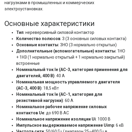
нагрузками в промышленных и коммерческих
электроустановках.
Основные характеристики
Тип
: нереверсивный силовой контактор
Количество полюсов
: 3 (3 основных силовых контакта)
Основные контакты
: 3НО (3 нормально открытых)
Дополнительные (вспомогательные) контакты
: 1НО
+ 1НЗ (1 нормально открытый + 1 нормально закрытый)
встроенные
Номинальный ток Ie (AC-3, категория применения для
двигателей, 400 В)
: 40 А
Номинальная мощность управляемого двигателя
(AC-3, 400 В)
: 18,5 кВт
Номинальный ток Ie (AC-1, категория для
резистивной нагрузки)
: 60 А
Номинальное рабочее напряжение силовых
контактов Ue
: до 690 В AC
Номинальное напряжение изоляции Ui
: 1000 В
Импульсное выдерживаемое напряжение Uimp
: 6 кВ
Частота сети
: 50/60 Гц (диапазон 25–400 Гц в