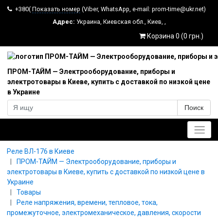
+380(
Показать номер
(Viber, WhatsApp, e-mail: prom-time@ukr.net)
Адрес:
Украина
,
Киевская обл.
,
Киев
,
,
Корзина 0 (0 грн.)
ПРОМ-ТАЙМ — Электрооборудование, приборы и
электротовары в Киеве, купить с доставкой по низкой цене
в Украине
Поиск
Главное меню
Реле ВЛ-176 в Киеве
ПРОМ-ТАЙМ — Электрооборудование, приборы и
электротовары в Киеве, купить с доставкой по низкой цене в
Украине
Товары
Реле напряжения, времени, тепловое, тока,
промежуточное, электромеханическое, давления, скорости