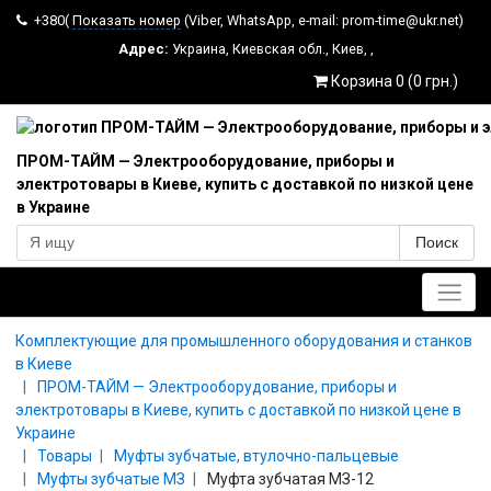
+380(
Показать номер
(Viber, WhatsApp, e-mail: prom-time@ukr.net)
Адрес:
Украина
,
Киевская обл.
,
Киев
,
,
Корзина 0 (0 грн.)
ПРОМ-ТАЙМ — Электрооборудование, приборы и
электротовары в Киеве, купить с доставкой по низкой цене
в Украине
Поиск
Главное меню
Комплектующие для промышленного оборудования и станков
в Киеве
ПРОМ-ТАЙМ — Электрооборудование, приборы и
электротовары в Киеве, купить с доставкой по низкой цене в
Украине
Товары
Муфты зубчатые, втулочно-пальцевые
Муфты зубчатые МЗ
Муфта зубчатая МЗ-12