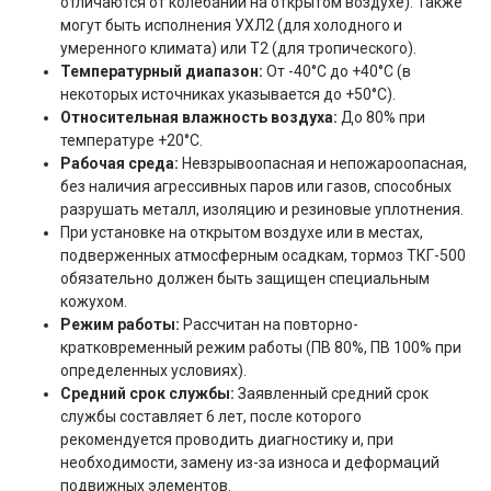
отличаются от колебаний на открытом воздухе). Также
могут быть исполнения УХЛ2 (для холодного и
умеренного климата) или Т2 (для тропического).
Температурный диапазон:
От -40°C до +40°C (в
некоторых источниках указывается до +50°C).
Относительная влажность воздуха:
До 80% при
температуре +20°C.
Рабочая среда:
Невзрывоопасная и непожароопасная,
без наличия агрессивных паров или газов, способных
разрушать металл, изоляцию и резиновые уплотнения.
При установке на открытом воздухе или в местах,
подверженных атмосферным осадкам, тормоз ТКГ-500
обязательно должен быть защищен специальным
кожухом.
Режим работы:
Рассчитан на повторно-
кратковременный режим работы (ПВ 80%, ПВ 100% при
определенных условиях).
Средний срок службы:
Заявленный средний срок
службы составляет 6 лет, после которого
рекомендуется проводить диагностику и, при
необходимости, замену из-за износа и деформаций
подвижных элементов.