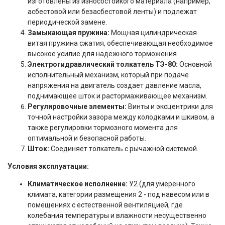
изготовлены из износостойкого материала (например,
асбестовой или безасбестовой ленты) и подлежат
периодической замене.
Замыкающая пружина:
Мощная цилиндрическая
витая пружина сжатия, обеспечивающая необходимое
высокое усилие для надежного торможения.
Электрогидравлический толкатель ТЭ-80:
Основной
исполнительный механизм, который при подаче
напряжения на двигатель создает давление масла,
поднимающее шток и растормаживающее механизм.
Регулировочные элементы:
Винты и эксцентрики для
точной настройки зазора между колодками и шкивом, а
также регулировки тормозного момента для
оптимальной и безопасной работы.
Шток:
Соединяет толкатель с рычажной системой.
Условия эксплуатации:
Климатическое исполнение:
У2 (для умеренного
климата, категории размещения 2 - под навесом или в
помещениях с естественной вентиляцией, где
колебания температуры и влажности несущественно