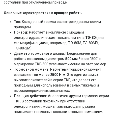
состоянии при отключенном приводе.
Основные характеристики и принцип работы:
Тип:
Колодочный тормоз с электрогидравлическим
приводом.
Привод:
Работает в комплекте с мощным
электрогидравлическим толкателем типа
ТЭ-80
(или
его модификациями, например, ТЭ-80М, ТЭ-80МВ,
ТЭ-80-2М).
Диаметр тормозного шкива:
Предназначен для
работы со шкивом диаметром
500 мм
. Число "500" в
маркировке ТКГ-500 указывает именно на этот размер.
Тормозной момент:
Расчетный тормозной момент
составляет
не менее 2500 Н·м
. Это один из самых
высоких показателей в серии ТКГ, что делает его
пригодным для использования в самых тяжелых и
высокоинерционных механизмах.
Принцип действия:
Аналогичен другим тормозам серии
ТКГ. В состоянии покоя или при отсутствии
электропитания, мощная замыкающая пружина
прижимает тормозные колодки к тормозному шкиву,