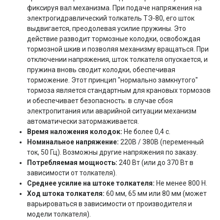
фиксируя вал механизма. При подаче напряжения на
электрогидравлический толкатель ТЭ-80, его шток
выдвигается, преодолевая усилие пружины. Это
действие разводит тормозные колодки, освобождая
тормозной шкив и позволяя механизму вращаться. При
отключении напряжения, шток толкателя опускается, и
пружина вновь сводит колодки, обеспечивая
торможение. Этот принцип "нормально замкнутого"
тормоза является стандартным для крановых тормозов
и обеспечивает безопасность: в случае сбоя
электропитания или аварийной ситуации механизм
автоматически затормаживается.
Время наложения колодок:
Не более 0,4 с.
Номинальное напряжение:
220В / 380В (переменный
ток, 50 Гц). Возможны другие напряжения по заказу.
Потребляемая мощность:
240 Вт (или до 370 Вт в
зависимости от толкателя).
Среднее усилие на штоке толкателя:
Не менее 800 Н.
Ход штока толкателя:
60 мм, 65 мм или 80 мм (может
варьироваться в зависимости от производителя и
модели толкателя).