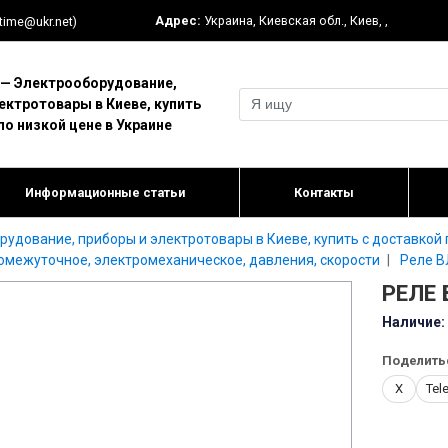
Адрес:
Украина
,
Киевская обл.
,
Киев
,
,
-time@ukr.net)
 Электрооборудование,
ектротовары в Киеве, купить
по низкой цене в Украине
Информационные статьи
Контакты
дование, приборы и электротовары в Киеве, купить с доставкой п
ромежуточное, электромеханическое, давления, скорости
Реле В
РЕЛЕ 
Наличие:
Поделить
X
Tel