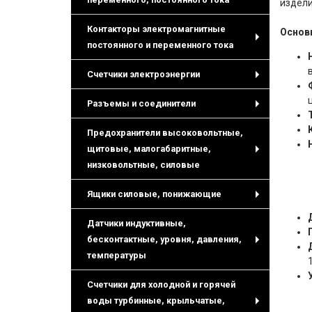
издели
+
Контакторы электромагнитные
Основн
постоянного и переменного тока
+
Счетчики электроэнергии
+
Разъемы и соединители
+
Предохранители высоковольтные,
щитовые, малогабаритные,
+
низковольтные, силовые
Ящики силовые, понижающие
+
Датчики индуктивные,
бесконтактные, уровня, давления,
+
температуры
Счетчики для холодной и горячей
воды турбинные, крыльчатые,