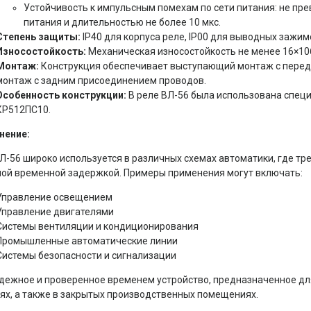
Устойчивость к импульсным помехам по сети питания: не 
питания и длительностью не более 10 мкс.
Степень защиты:
IP40 для корпуса реле, IP00 для выводных зажим
Износостойкость:
Механическая износостойкость не менее
16
×
1
0
Монтаж:
Конструкция обеспечивает выступающий монтаж с перед
монтаж с задним присоединением проводов.
Особенность конструкции:
В реле ВЛ-56 была использована спец
КР512ПС10.
нение:
Л-56 широко используется в различных схемах автоматики, где тр
ой временной задержкой. Примеры применения могут включать:
Управление освещением
Управление двигателями
Системы вентиляции и кондиционирования
Промышленные автоматические линии
Системы безопасности и сигнализации
дежное и проверенное временем устройство, предназначенное дл
ях, а также в закрытых производственных помещениях.