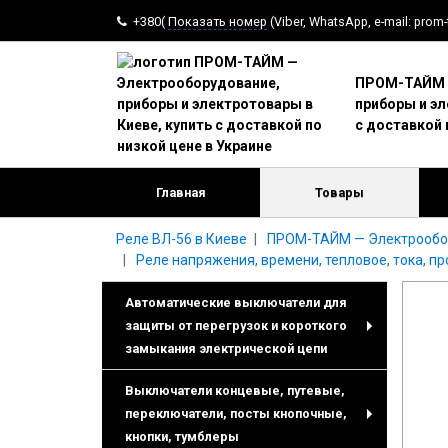
+380(
Показать номер
(Viber, WhatsApp, e-mail: prom
ПРОМ-ТАЙМ —
приборы и эл
с доставкой 
Главная
Товары
Реле ВЛ-56 в Киеве
ПРОМ-ТАЙМ — Электрообору
Реле напряжения, времени, тепловое, тока, п
Автоматические выключатели для
защиты от перегрузок и короткого
+
замыкания электрической цепи
Выключатели концевые, путевые,
переключатели, посты кнопочные,
+
кнопки, тумблеры