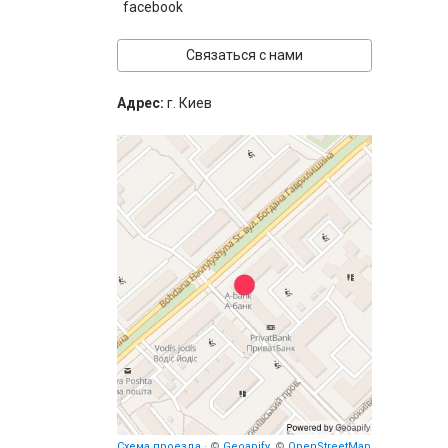
facebook
Связаться с нами
Адрес:
г. Киев
Схема проезда
· ©
Geoapify
, ©
OpenStreetMap