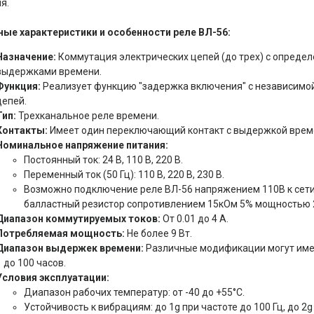
я.
ые характеристики и особенности реле ВЛ-56:
Назначение:
Коммутация электрических цепей (до трех) с опреде
выдержками времени.
Функция:
Реализует функцию "задержка включения" с независимой
цепей.
Тип:
Трехканальное реле времени.
Контакты:
Имеет один переключающий контакт с выдержкой време
Номинальное напряжение питания:
Постоянный ток: 24 В, 110 В, 220 В.
Переменный ток (50 Гц): 110 В, 220 В, 230 В.
Возможно подключение реле ВЛ-56 напряжением 110В к сети
балластный резистор сопротивлением 15кОм 5% мощностью 
Диапазон коммутируемых токов:
От 0.01 до 4 А.
Потребляемая мощность:
Не более 9 Вт.
Диапазон выдержек времени:
Различные модификации могут иметь
1 до 100 часов.
Условия эксплуатации:
Диапазон рабочих температур: от -40 до +55°С.
Устойчивость к вибрациям: до 1g при частоте до 100 Гц, до 2g 