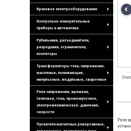
Крановое электрооборудование
Pr
+
Контрольно-измерительные
приборы и автоматика
+
Рубильники, разъединители,
разрядники, ограничители,
+
изоляторы
Трансформаторы тока, напряжения,
масляные, понижающие,
Опи
+
импульсные, модульные, сварочные
Реле напряжения, времени,
тепловое, тока, промежуточное,
электромеханическое, давления,
+
скорости
Реле в
Пускатели магнитные реверсивные,
устано
переменного, постоянного тока