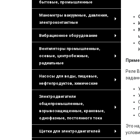
+
бытовые, промышленные
Манометры вакуумные, давления,
электроконтактные
+
Вибрационное оборудование
+
Вентиляторы промышленные,
осевые, центробежные,
Приме
+
радиальные
Реле В
Насосы для воды, пищевые,
заданн
нефтепродуктов, химические
+
Электродвигатели
общепромышленные,
взрывозащищенные, крановые,
+
однофазные, постоянного тока
Это на
Щетки для электродвигателей
услови
+