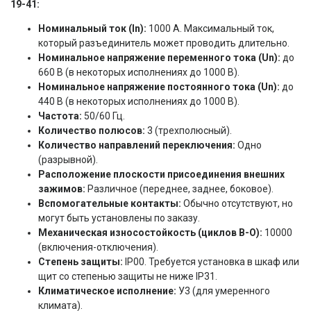
19-41:
Номинальный ток (In):
1000 А. Максимальный ток,
который разъединитель может проводить длительно.
Номинальное напряжение переменного тока (Un):
до
660 В (в некоторых исполнениях до 1000 В).
Номинальное напряжение постоянного тока (Un):
до
440 В (в некоторых исполнениях до 1000 В).
Частота:
50/60 Гц.
Количество полюсов:
3 (трехполюсный).
Количество направлений переключения:
Одно
(разрывной).
Расположение плоскости присоединения внешних
зажимов:
Различное (переднее, заднее, боковое).
Вспомогательные контакты:
Обычно отсутствуют, но
могут быть установлены по заказу.
Механическая износостойкость (циклов В-О):
10000
(включения-отключения).
Степень защиты:
IP00. Требуется установка в шкаф или
щит со степенью защиты не ниже IP31.
Климатическое исполнение:
У3 (для умеренного
климата).