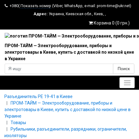
+380(
Показать номер
(Viber, WhatsApp, e-mail: prom-time@ukr.net)
Адрес:
Украина
,
Киевская обл.
,
Киев
,
,
Корзина 0 (0 грн.)
ПРОМ-ТАЙМ — Электрооборудование, приборы и
электротовары в Киеве, купить с доставкой по низкой цене
в Украине
Поиск
Главное меню
Разъединитель РЕ 19-41 в Киеве
ПРОМ-ТАЙМ — Электрооборудование, приборы и
электротовары в Киеве, купить с доставкой по низкой цене в
Украине
Товары
Рубильники, разъединители, разрядники, ограничители,
изоляторы