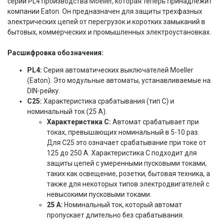
серии PL4 производства Moeller, которая теперь принадлежит
компании Eaton. Он предназначен для защиты трехфазных
электрических цепей от перегрузок и коротких замыканий в
бытовых, коммерческих и промышленных электроустановках.
Расшифровка обозначения:
PL4:
Серия автоматических выключателей Moeller
(Eaton). Это модульные автоматы, устанавливаемые на
DIN-рейку.
C25:
Характеристика срабатывания (тип C) и
номинальный ток (25 А).
Характеристика C:
Автомат срабатывает при
токах, превышающих номинальный в 5-10 раз.
Для C25 это означает срабатывание при токе от
125 до 250 А. Характеристика C подходит для
защиты цепей с умеренными пусковыми токами,
таких как освещение, розетки, бытовая техника, а
также для некоторых типов электродвигателей с
невысокими пусковыми токами.
25 А:
Номинальный ток, который автомат
пропускает длительно без срабатывания.