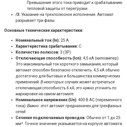
Превышение этого тока приводит к срабатыванию
тепловой защиты от перегрузки.
/3:
Указание на трехполюсное исполнение. Автомат
разрывает три фазы.
Основные технические характеристики:
Номинальный ток (In):
25 А
Характеристика срабатывания:
C
Количество полюсов:
3 (3P)
Отключающая способность (Icn):
4,5 кА (килоампер).
Это максимальный ток короткого замыкания, который
автомат способен безопасно отключить. 4,5 кА обычно
достаточно для бытовых и большинства коммерческих
применений.
В некоторых случаях может встречаться
отключающая способность 6 кА, это нужно уточнять по
маркировке на самом автомате.
Номинальное напряжение (Un):
400 В AC (переменного
тока).
Важно: этот автомат предназначен для трехфазных
сетей.
Сечение подключаемых проводов:
Обычно от 1 до 25
мм². Точное значение указывается на корпусе автомата.