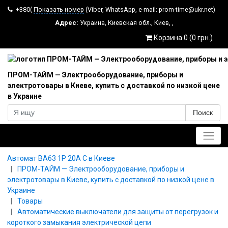
+380(
Показать номер
(Viber, WhatsApp, e-mail: prom-time@ukr.net)
Адрес:
Украина
,
Киевская обл.
,
Киев
,
,
Корзина 0 (0 грн.)
ПРОМ-ТАЙМ — Электрооборудование, приборы и
электротовары в Киеве, купить с доставкой по низкой цене
в Украине
Поиск
Главное меню
Автомат ВА63 1P 20A C в Киеве
ПРОМ-ТАЙМ — Электрооборудование, приборы и
электротовары в Киеве, купить с доставкой по низкой цене в
Украине
Товары
Автоматические выключатели для защиты от перегрузок и
короткого замыкания электрической цепи